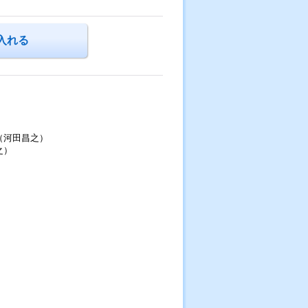
（河田昌之）
之）