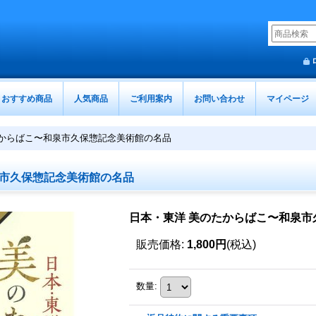
おすすめ商品
人気商品
ご利用案内
お問い合わせ
マイページ
たからばこ〜和泉市久保惣記念美術館の名品
泉市久保惣記念美術館の名品
日本・東洋 美のたからばこ〜和泉市
販売価格
:
1,800円
(税込)
数量
: