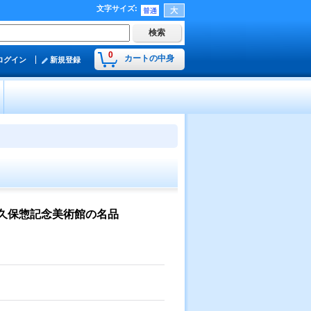
文字サイズ
:
0
カートの中身
ログイン
新規登録
久保惣記念美術館の名品