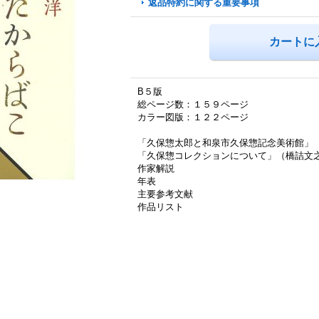
返品特約に関する重要事項
B５版
総ページ数：１５９ページ
カラー図版：１２２ページ
「久保惣太郎と和泉市久保惣記念美術館」
「久保惣コレクションについて」（橋詰文
作家解説
年表
主要参考文献
作品リスト