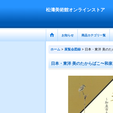
松濤美術館オンラインストア
お知らせ
商品カテゴリ一覧
ホーム
>
展覧会図録
>
日本・東洋 美の
日本・東洋 美のたからばこ〜和